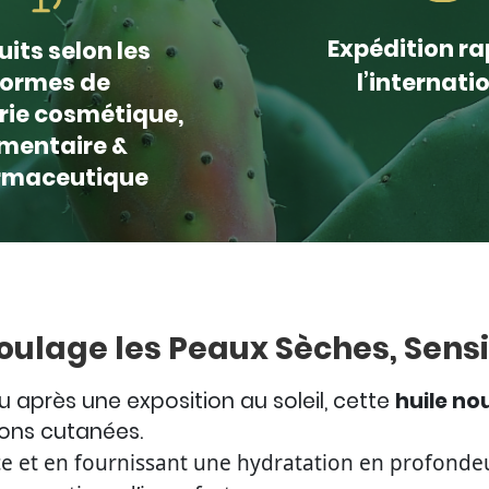
Expédition ra
uits selon les
ormes de
l’internati
trie cosmétique,
imentaire &
rmaceutique
Soulage les Peaux Sèches, Sensib
u après une exposition au soleil, cette
huile no
tions cutanées.
e et en fournissant une hydratation en profondeur