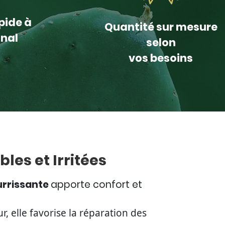
pide à
Quantité sur mesure
onal
selon
vos besoins
les et Irritées
urrissante
apporte confort et
, elle favorise la réparation des