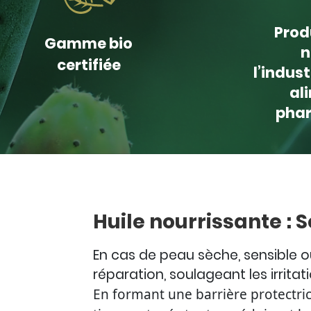
Prod
Gamme bio
n
certifiée
l’indus
al
pha
Huile nourrissante : 
En cas de peau sèche, sensible o
réparation, soulageant les irrita
En formant une barrière protectric