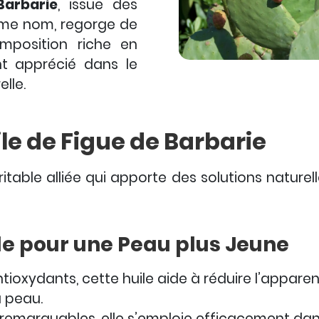
Barbarie
, issue des
ême nom, regorge de
mposition riche en
nt apprécié dans le
lle.
ile de Figue de Barbarie
itable alliée qui apporte des solutions naturel
le pour une Peau plus Jeune
ioxydants, cette huile aide à réduire l’apparenc
a peau.
remarquables, elle s’emploie efficacement dans