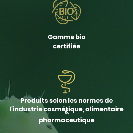
Gamme bio
certifiée
Produits selon les normes de
l’industrie cosmétique, alimentaire
&
pharmaceutique