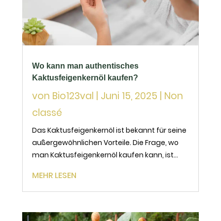
Wo kann man authentisches
Kaktusfeigenkernöl kaufen?
von
Bio123val
|
Juni 15, 2025
|
Non
classé
Das Kaktusfeigenkernöl ist bekannt für seine
außergewöhnlichen Vorteile. Die Frage, wo
man Kaktusfeigenkernöl kaufen kann, ist
entscheidend für alle, die ein Produkt von
MEHR LESEN
hoher Qualität suchen. Reich an Vitamin E
und essentiellen Fettsäuren, ist das
Kaktusfeigenkernöl,...