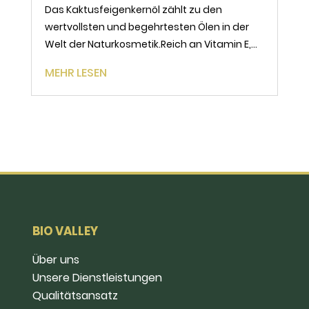
Das Kaktusfeigenkernöl zählt zu den
wertvollsten und begehrtesten Ölen in der
Welt der Naturkosmetik.Reich an Vitamin E,
essentiellen Fettsäuren und Antioxidantien,
MEHR LESEN
bietet es außergewöhnliche Vorteile für Haut
und Haare.Doch angesichts der Vielzahl an
Produkten auf...
BIO VALLEY
Über uns
Unsere Dienstleistungen
Qualitätsansatz