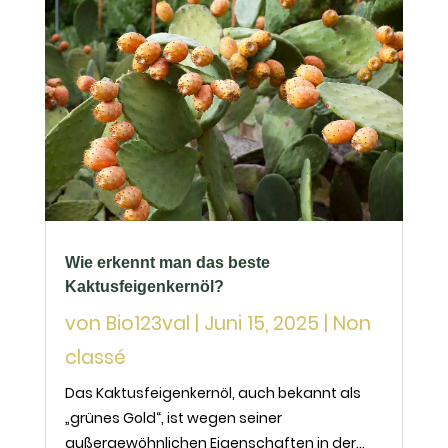
Wie erkennt man das beste
Kaktusfeigenkernöl?
von
Bio123val
|
Juni 15, 2025
|
Non
classé
Das Kaktusfeigenkernöl, auch bekannt als
„grünes Gold“, ist wegen seiner
außergewöhnlichen Eigenschaften in der