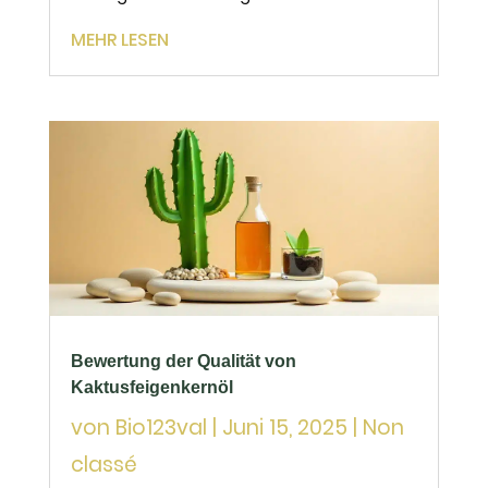
Kosmetik und im Wellnessbereich sehr
MEHR LESEN
begehrt. Es ist jedoch häufig von
Fälschungen oder minderwertigen
Produkten betroffen. Für Fachleute ist die
Wahl eines...
Bewertung der Qualität von
Kaktusfeigenkernöl
von
Bio123val
|
Juni 15, 2025
|
Non
classé