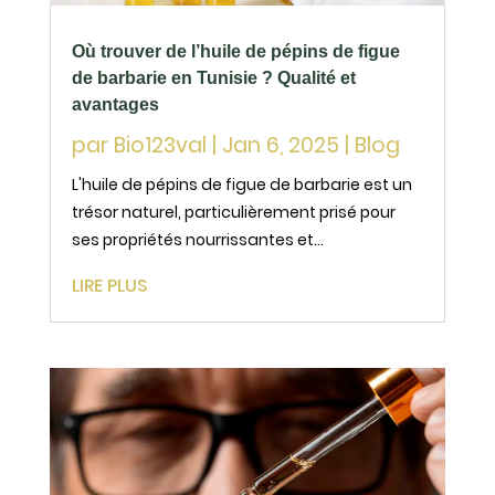
Où trouver de l’huile de pépins de figue
de barbarie en Tunisie ? Qualité et
avantages
par
Bio123val
|
Jan 6, 2025
|
Blog
L'huile de pépins de figue de barbarie est un
trésor naturel, particulièrement prisé pour
ses propriétés nourrissantes et
régénérantes. La Tunisie, pays d'origine de
LIRE PLUS
cette huile exceptionnelle, s'est imposée
comme un acteur incontournable dans sa
production et son...