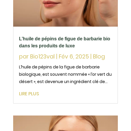
L’huile de pépins de figue de barbarie bio
dans les produits de luxe
par
Bio123val
|
Fév 6, 2025
|
Blog
L’huile de pépins de la figue de barbarie
biologique, est souvent nommée « l’or vert du
désert », est devenue un ingrédient clé de
l’industrie du luxe. Reconnue pour ses
LIRE PLUS
propriétés exceptionnelles et sa rareté, cette
huile précieuse s’impose comme un
incontournable...