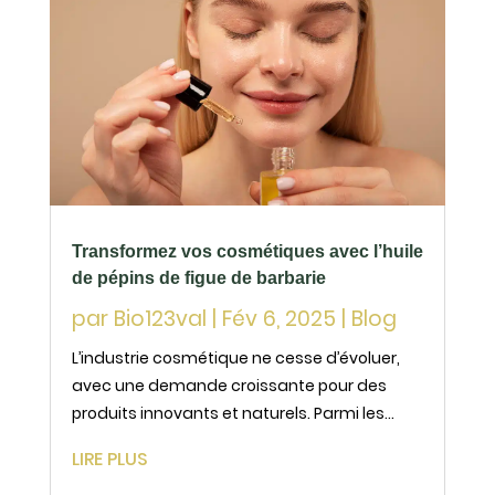
Transformez vos cosmétiques avec l’huile
de pépins de figue de barbarie
par
Bio123val
|
Fév 6, 2025
|
Blog
L’industrie cosmétique ne cesse d’évoluer,
avec une demande croissante pour des
produits innovants et naturels. Parmi les
ingrédients stars de ces dernières années,
LIRE PLUS
l’huile de pépins de figue de barbarie