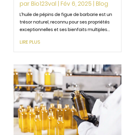
par
Bio123val
|
Fév 6, 2025
|
Blog
L’huile de pépins de figue de barbarie est un
trésor naturel, reconnu pour ses propriétés
exceptionnelles et ses bienfaits multiples
pour la peau et les cheveux. Mais au-delà de
LIRE PLUS
ses vertus cosmétiques, ce qui distingue
véritablement cette huile, c’est son
processus de...