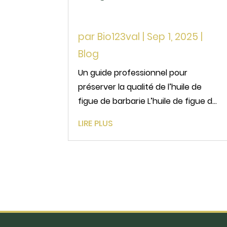
par
Bio123val
|
Sep 1, 2025
|
Blog
Un guide professionnel pour
préserver la qualité de l’huile de
figue de barbarie L’huile de figue de
barbarie, véritable concentré de
LIRE PLUS
bienfaits, est l’une des huiles
végétales les plus prisées dans les
secteurs cosmétique, alimentaire
et pharmaceutique. Sa rareté, sa...