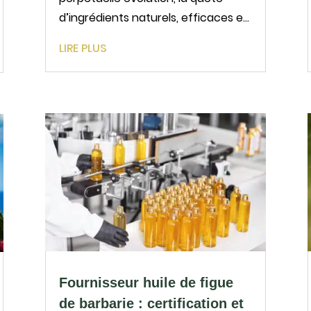
d’ingrédients naturels, efficaces et
éco-responsables est plus que
LIRE PLUS
jamais au cœur de la stratégie des
marques et laboratoires. L’huile de
dattes répond à ces exigences
grâce à ses propriétés
exceptionnelles...
Fournisseur huile de figue
de barbarie : certification et