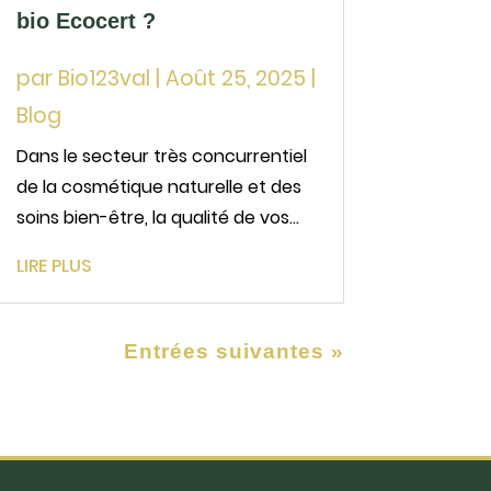
bio Ecocert ?
par
Bio123val
|
Août 25, 2025
|
Blog
Dans le secteur très concurrentiel
de la cosmétique naturelle et des
soins bien-être, la qualité de vos
ingrédients fait toute la différence.
LIRE PLUS
Parmi eux, l’huile de pepin de figue
de barbarie bio Ecocert s’est
imposée comme un actif
Entrées suivantes »
incontournable grâce à son...