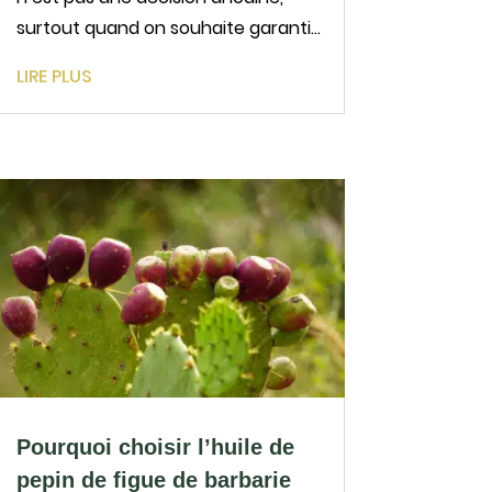
surtout quand on souhaite garantir
à ses clients des produits naturels,
LIRE PLUS
efficaces et respectueux de
l’environnement. Que vous soyez
laboratoire, marque de cosmétique
naturelle ou professionnel du...
Pourquoi choisir l’huile de
pepin de figue de barbarie