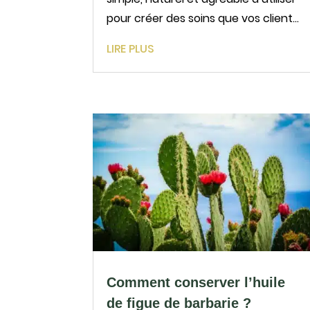
pour créer des soins que vos clients
vont aimer au premier essai ? l'huile
LIRE PLUS
de noyaux de dattes a tout pour
plaire : un toucher doux, un confort
immédiat et une belle polyvalence.
Elle s’intègre...
Comment conserver l’huile
de figue de barbarie ?