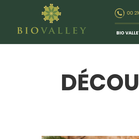
00 2
BIO VALL
DÉCOU