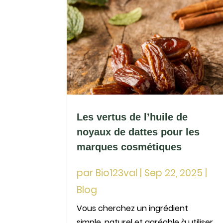
Les vertus de l’huile de
noyaux de dattes pour les
marques cosmétiques
par
Bio123val
|
Sep 22, 2025
|
Blog
Vous cherchez un ingrédient
simple, naturel et agréable à utiliser