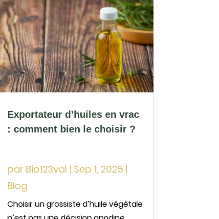
Exportateur d’huiles en vrac
: comment bien le choisir ?
par
Bio123val
|
Sep 1, 2025
|
Blog
Choisir un grossiste d’huile végétale
n’est pas une décision anodine,