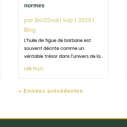
normes
par
Bio123val
|
Sep 1, 2025
|
Blog
L’huile de figue de barbarie est
souvent décrite comme un
véritable trésor dans l’univers de la
beauté naturelle. Extraite des
LIRE PLUS
graines du fruit du figuier de
barbarie, elle séduit par ses vertus
anti-âge, réparatrices et
« Entrées précédentes
nourrissantes. De nombreuses
marques...