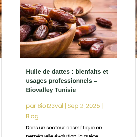
Huile de dattes : bienfaits et
usages professionnels –
Biovalley Tunisie
par
Bio123val
|
Sep 2, 2025
|
Blog
Dans un secteur cosmétique en
perpétuelle évolution, la quête